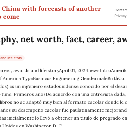
 China with forecasts of another
Contac
o come
Privacy
hy, net worth, fact, career, aw
and life story
 career, awards and life storyApril 01, 2024newsIntroAme
f America TypeBusiness Engineering GendermaleBirthCor
dos) es un ingeniero estadounidense conocido por el desar
to-tune. Primeros añosDe acuerdo con una entrevista dada
ibros no se adaptó muy bien al formato escolar donde l
los años su desempeño escolar fue paulatinamente mejorand
cias inicialmente lo llevó a obtener un título de pregrado 
os Unidos en Washington D. C.