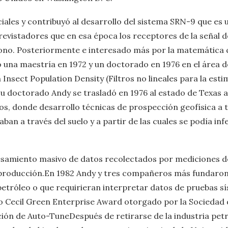
ales y contribuyó al desarrollo del sistema SRN-9 que es 
evistadores que en esa época los receptores de la señal d
éfono. ​Posteriormente e interesado más por la matemática 
na maestría en 1972 y un doctorado en 1976 en el área de i
Insect Population Density (Filtros no lineales para la estim
u doctorado Andy se trasladó en 1976 al estado de Texas 
s, donde desarrollo técnicas de prospección geofísica a tr
ban a través del suelo y a partir de las cuales se podía in
cesamiento masivo de datos recolectados por mediciones d
e producción.En 1982 Andy y tres compañeros más fundaro
 petróleo o que requirieran interpretar datos de pruebas s
 Cecil Green Enterprise Award otorgado por la Sociedad d
eación de Auto-TuneDespués de retirarse de la industria pet