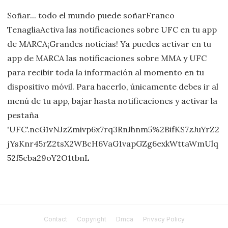
Soñar... todo el mundo puede soñarFranco
TenagliaActiva las notificaciones sobre UFC en tu app
de MARCA¡Grandes noticias! Ya puedes activar en tu
app de MARCA las notificaciones sobre MMA y UFC
para recibir toda la información al momento en tu
dispositivo móvil. Para hacerlo, únicamente debes ir al
menú de tu app, bajar hasta notificaciones y activar la
pestaña
'UFC'.ncG1vNJzZmivp6x7rq3RnJhnm5%2BifKS7zJuYrZ2
jYsKnr45rZ2tsX2WBcH6VaG1vapGZg6exkWttaWmUlq
52f5eba29oY2O1tbnL
Contact
Copyright
Dmca
Privacy Policy